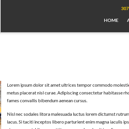
307
HOME
Lorem ipsum dolor sit amet ultrices tempor commodo molestie 
metus placerat nisl curae. Adipiscing consectetur habitasse rh
fames convallis bibendum aenean cursus.
Nisl nec sodales litora malesuada luctus lorem dictumst rutru
lacus. Si taciti inceptos libero parturient enim magna iaculis 