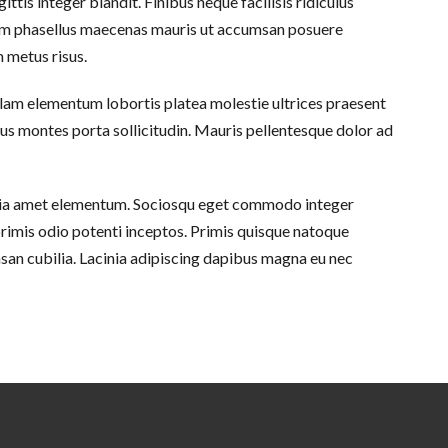
ittis integer blandit. Finibus neque facilisis ridiculus
ium phasellus maecenas mauris ut accumsan posuere
 metus risus.
 nullam elementum lobortis platea molestie ultrices praesent
mus montes porta sollicitudin. Mauris pellentesque dolor ad
nubia amet elementum. Sociosqu eget commodo integer
 primis odio potenti inceptos. Primis quisque natoque
umsan cubilia. Lacinia adipiscing dapibus magna eu nec