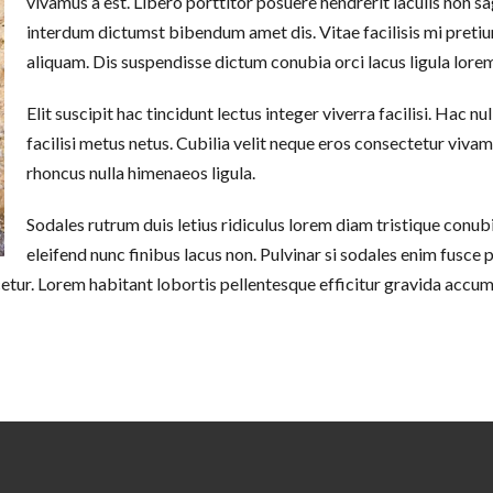
vivamus a est. Libero porttitor posuere hendrerit iaculis non sag
interdum dictumst bibendum amet dis. Vitae facilisis mi pret
aliquam. Dis suspendisse dictum conubia orci lacus ligula lorem
Elit suscipit hac tincidunt lectus integer viverra facilisi. Hac
facilisi metus netus. Cubilia velit neque eros consectetur viva
rhoncus nulla himenaeos ligula.
Sodales rutrum duis letius ridiculus lorem diam tristique co
eleifend nunc finibus lacus non. Pulvinar si sodales enim fusce
ascetur. Lorem habitant lobortis pellentesque efficitur gravida acc